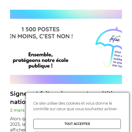
Signez et faites signer notre pétition
nationale !
Ce site utilise des cookies et vous donne le
contrôle sur ceux que vous souhaitez activer
2 mars 2023
Alors que 1 500 postes seront supprimés à la rentrée
2023, la FCPE a lancé une pétition nationale. Objectif :
TOUT ACCEPTER
afficher collectivement le ...