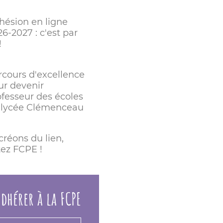
hésion en ligne
6-2027 : c'est par
!
rcours d'excellence
ur devenir
ofesseur des écoles
 lycée Clémenceau
créons du lien,
tez FCPE !
dhérer à la FCPE