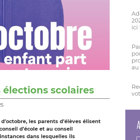
Ad
202
ici 
Pa
po
pr
au
Re
 élections scolaires
vo
25
A
’octobre, les parents d’élèves élisent
onseil d’école et au conseil
instances dans lesquelles ils