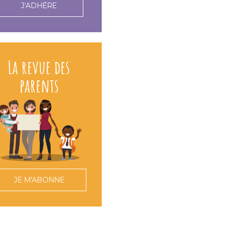
J'ADHÉRE
La revue des
parents
JE M'ABONNE