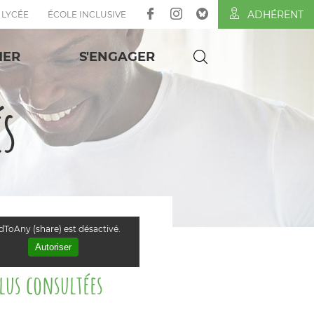
Local
ADHÉRENT
LYCÉE
ÉCOLE INCLUSIVE
MER
S'ENGAGER
és
ToAny (share) est désactivé.
Autoriser
plus consultées