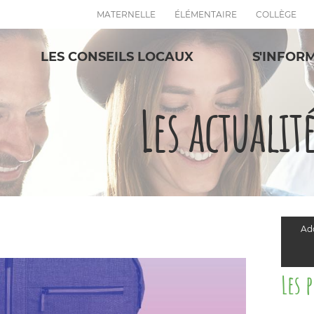
Espace Conseil 
MATERNELLE
ÉLÉMENTAIRE
COLLÈGE
LES CONSEILS LOCAUX
S'INFOR
Les actualit
Add
Les 